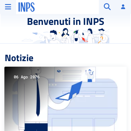
Vai al menu principale
Vai al contenuto principale
Vai al pie' di pagina
INPS ()
Ac
Apri cerca
Benvenuti in INPS
Notizie
06 Ago 2026