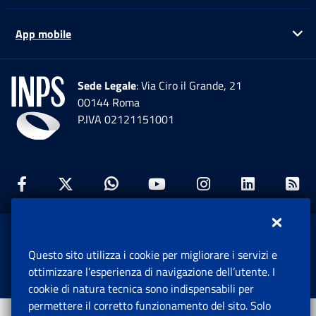
App mobile
Ap
Sede Legale
: Via Ciro il Grande, 21
00144 Roma
P.IVA 02121151001
Facebook: Apre una nuova finestra
Twitter: Apre una nuova finestra
Whatsapp: Apre una nuova fi
Youtube: Apre una nuo
Instagram: Apre
Linkedin:
Rs
www.inps.gov.it © 1997-2026
Questo sito utilizza i cookie per migliorare i servizi e
Istituto Nazionale Previdenza Sociale.
ottimizzare l’esperienza di navigazione dell’utente. I
Tutti i diritti riservati.
cookie di natura tecnica sono indispensabili per
permettere il corretto funzionamento del sito. Solo