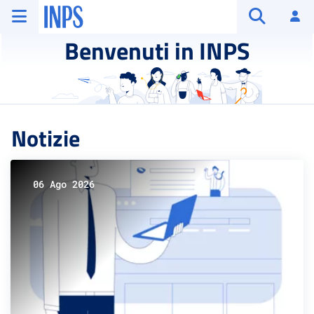
Vai al menu principale
Vai al contenuto principale
Vai al pie' di pagina
INPS ()
Ac
Apri cerca
Benvenuti in INPS
Notizie
06 Ago 2026