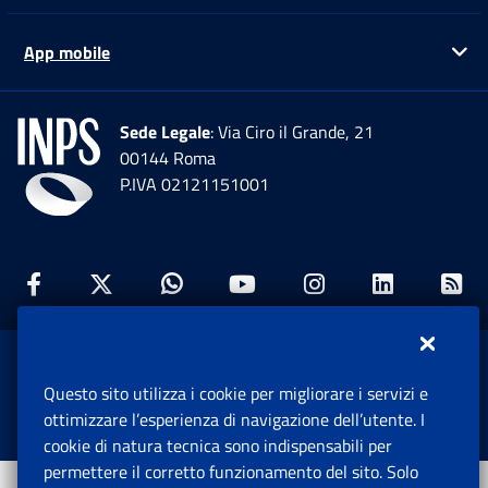
App mobile
Ap
Sede Legale
: Via Ciro il Grande, 21
00144 Roma
P.IVA 02121151001
Facebook: Apre una nuova finestra
Twitter: Apre una nuova finestra
Whatsapp: Apre una nuova fi
Youtube: Apre una nuo
Instagram: Apre
Linkedin:
Rs
www.inps.gov.it © 1997-2026
Questo sito utilizza i cookie per migliorare i servizi e
Istituto Nazionale Previdenza Sociale.
ottimizzare l’esperienza di navigazione dell’utente. I
Tutti i diritti riservati.
cookie di natura tecnica sono indispensabili per
permettere il corretto funzionamento del sito. Solo