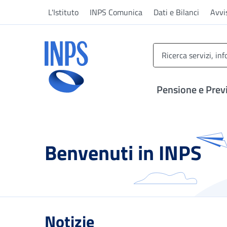
Vai al menu principale
Vai al contenuto principale
Vai al pie' di pagina
L'Istituto
INPS Comunica
Dati e Bilanci
Avvi
INPS ()
Pensione e Prev
Benvenuti in INPS
Notizie