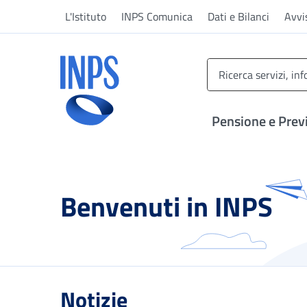
Vai al menu principale
Vai al contenuto principale
Vai al pie' di pagina
L'Istituto
INPS Comunica
Dati e Bilanci
Avvi
INPS ()
Pensione e Prev
Benvenuti in INPS
Notizie