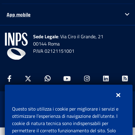
App mobile
Ap
Sede Legale
: Via Ciro il Grande, 21
00144 Roma
P.IVA 02121151001
Facebook: Apre una nuova finestra
Twitter: Apre una nuova finestra
Whatsapp: Apre una nuova fi
Youtube: Apre una nuo
Instagram: Apre
Linkedin:
Rs
www.inps.gov.it © 1997-2026
Questo sito utilizza i cookie per migliorare i servizi e
Istituto Nazionale Previdenza Sociale.
ottimizzare l’esperienza di navigazione dell’utente. I
Tutti i diritti riservati.
cookie di natura tecnica sono indispensabili per
permettere il corretto funzionamento del sito. Solo