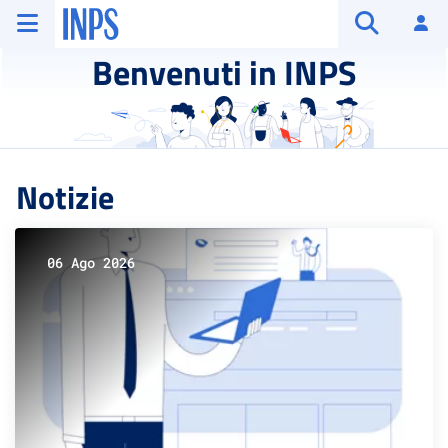
Vai al menu principale
Vai al contenuto principale
Vai al pie' di pagina
INPS ()
Ac
Apri cerca
Benvenuti in INPS
Notizie
06 Ago 2026