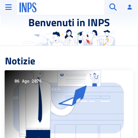
Vai al menu principale
Vai al contenuto principale
Vai al pie' di pagina
INPS ()
Ac
Apri cerca
Benvenuti in INPS
Notizie
06 Ago 2026