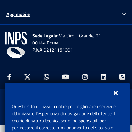
App mobile
Ap
Sede Legale
: Via Ciro il Grande, 21
00144 Roma
P.IVA 02121151001
Facebook: Apre una nuova finestra
Twitter: Apre una nuova finestra
Whatsapp: Apre una nuova fi
Youtube: Apre una nuo
Instagram: Apre
Linkedin:
Rs
www.inps.gov.it © 1997-2026
Questo sito utilizza i cookie per migliorare i servizi e
Istituto Nazionale Previdenza Sociale.
ottimizzare l’esperienza di navigazione dell’utente. I
Tutti i diritti riservati.
cookie di natura tecnica sono indispensabili per
permettere il corretto funzionamento del sito. Solo