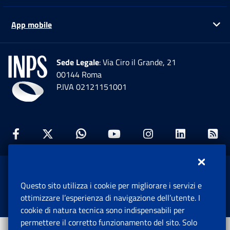
App mobile
Ap
Sede Legale
: Via Ciro il Grande, 21
00144 Roma
P.IVA 02121151001
Facebook: Apre una nuova finestra
Twitter: Apre una nuova finestra
Whatsapp: Apre una nuova fi
Youtube: Apre una nuo
Instagram: Apre
Linkedin:
Rs
www.inps.gov.it © 1997-2026
Questo sito utilizza i cookie per migliorare i servizi e
Istituto Nazionale Previdenza Sociale.
ottimizzare l’esperienza di navigazione dell’utente. I
Tutti i diritti riservati.
cookie di natura tecnica sono indispensabili per
permettere il corretto funzionamento del sito. Solo