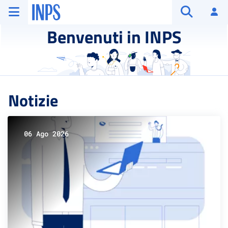
Vai al menu principale
Vai al contenuto principale
Vai al pie' di pagina
INPS ()
Ac
Apri cerca
Benvenuti in INPS
Notizie
06 Ago 2026