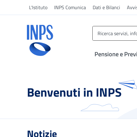
Vai al menu principale
Vai al contenuto principale
Vai al pie' di pagina
L'Istituto
INPS Comunica
Dati e Bilanci
Avvi
INPS ()
Pensione e Prev
Benvenuti in INPS
Notizie