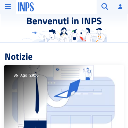
Vai al menu principale
Vai al contenuto principale
Vai al pie' di pagina
INPS ()
Ac
Apri cerca
Benvenuti in INPS
Notizie
06 Ago 2026