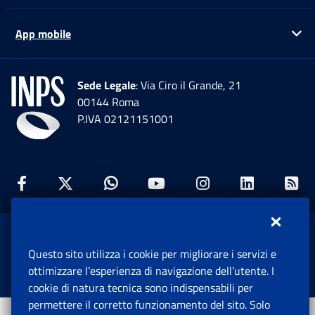
App mobile
Ap
Sede Legale
: Via Ciro il Grande, 21
00144 Roma
P.IVA 02121151001
Facebook: Apre una nuova finestra
Twitter: Apre una nuova finestra
Whatsapp: Apre una nuova fi
Youtube: Apre una nuo
Instagram: Apre
Linkedin:
Rs
www.inps.gov.it © 1997-2026
Questo sito utilizza i cookie per migliorare i servizi e
Istituto Nazionale Previdenza Sociale.
ottimizzare l’esperienza di navigazione dell’utente. I
Tutti i diritti riservati.
cookie di natura tecnica sono indispensabili per
permettere il corretto funzionamento del sito. Solo