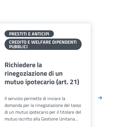
PRESTITI E ANTICIPI
PREST
CREDITO E WELFARE DIPENDENTI
CRED
PUBBLICI
PUBB
Richiedere la
Richi
rinegoziazione di un
o il 
mutuo ipotecario (art. 21)
ipote
Il servizio permette di inviare la
Il servi
domanda per la rinegoziazione del tasso
l'attiva
di un mutuo ipotecario per il titolare del
titolari
mutuo iscritto alla Gestione Unitaria
ancora i
delle prestazioni creditizie e sociali.
del nucl