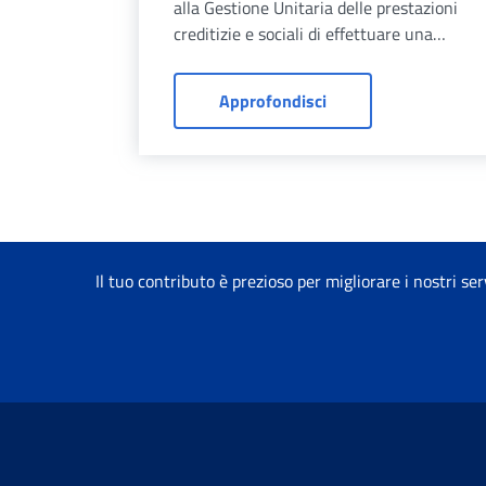
alla Gestione Unitaria delle prestazioni
creditizie e sociali di effettuare una
simulazione del piano di
ammortamento, con finalità
Mutui ipotecari: simu
Approfondisci
esclusivamente informativa.
Il tuo contributo è prezioso per migliorare i nostri ser