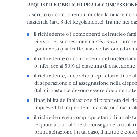
REQUISITI E OBBLIGHI PER LA CONCESSION
L'iscritto o i componenti il nucleo familiare non 
nazionale (art. 6 del Regolamento), tranne nei cas
il richiedente o i componenti del nucleo fami
vivos
mortis causa
o per successione
, purché 
godimento (usufrutto, uso, abitazione) da al
il richiedente o i componenti del nucleo fami
o inferiore al 50% di ciascuna di esse, anche 
il richiedente, ancorché proprietario di un'a
di separazione e di assegnazione nella dispon
(tali circostanze devono essere documentate
l'inagibilità dell'abitazione di proprietà del r
imprevedibili dipendenti da calamità naturali
il richiedente sia comproprietario di un'abita
le quote altrui, al fine di conseguire la titola
prima abitazione (in tal caso, il mutuo è conc