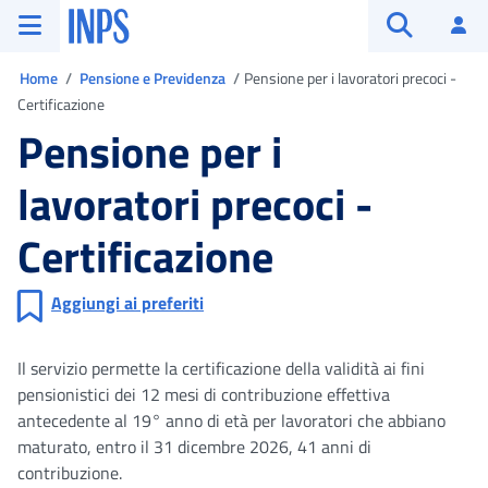
Vai al menu principale
Vai al contenuto principale
Vai al pie' di pagina
INPS ()
Ac
Apri cerca
Ti trovi in
Home
Pensione e Previdenza
Pensione per i lavoratori precoci -
Certificazione
Pensione per i
lavoratori precoci -
Certificazione
Aggiungi ai preferiti
Il servizio permette la certificazione della validità ai fini
pensionistici dei 12 mesi di contribuzione effettiva
antecedente al 19° anno di età per lavoratori che abbiano
maturato, entro il 31 dicembre 2026, 41 anni di
contribuzione.