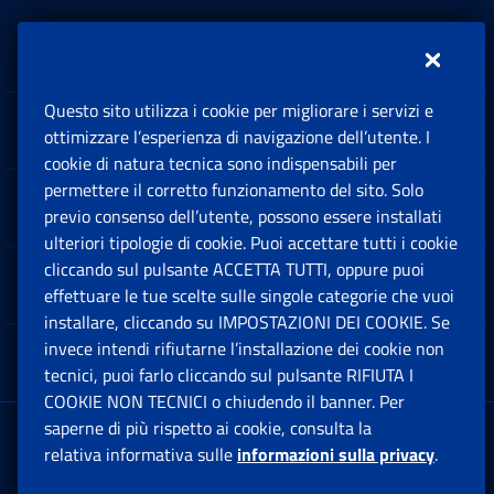
Inps.design
Questo sito utilizza i cookie per migliorare i servizi e
Sedi e Contatti
ottimizzare l’esperienza di navigazione dell’utente. I
Ap
cookie di natura tecnica sono indispensabili per
permettere il corretto funzionamento del sito. Solo
Software
previo consenso dell’utente, possono essere installati
Ap
ulteriori tipologie di cookie. Puoi accettare tutti i cookie
cliccando sul pulsante ACCETTA TUTTI, oppure puoi
Note Legali
effettuare le tue scelte sulle singole categorie che vuoi
Ap
installare, cliccando su IMPOSTAZIONI DEI COOKIE. Se
invece intendi rifiutarne l’installazione dei cookie non
App mobile
Ap
tecnici, puoi farlo cliccando sul pulsante RIFIUTA I
COOKIE NON TECNICI o chiudendo il banner. Per
saperne di più rispetto ai cookie, consulta la
Sede Legale
: Via Ciro il Grande, 21
relativa informativa sulle
informazioni sulla privacy
.
00144 Roma