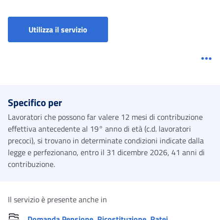
Certificazione del requisito di pension
Utilizza il servizio
Me
Specifico per
Lavoratori che possono far valere 12 mesi di contribuzione
effettiva antecedente al 19° anno di età (c.d. lavoratori
precoci), si trovano in determinate condizioni indicate dalla
legge e perfezionano, entro il 31 dicembre 2026, 41 anni di
contribuzione.
Il servizio è presente anche in
Domanda Pensione, Ricostituzione, Ratei,