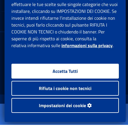
Note Legali
effettuare le tue scelte sulle singole categorie che vuoi
Ap
installare, cliccando su IMPOSTAZIONI DEI COOKIE. Se
invece intendi rifiutarne l’installazione dei cookie non
App mobile
Ap
tecnici, puoi farlo cliccando sul pulsante RIFIUTA I
COOKIE NON TECNICI o chiudendo il banner. Per
saperne di più rispetto ai cookie, consulta la
Sede Legale
: Via Ciro il Grande, 21
relativa informativa sulle
informazioni sulla privacy
.
00144 Roma
P.IVA 02121151001
Accetta Tutti
Facebook: Apre una nuova finestra
Twitter: Apre una nuova finestra
Whatsapp: Apre una nuova fi
Youtube: Apre una nuo
Instagram: Apre
Linkedin:
Rs
Rifiuta i cookie non tecnici
www.inps.gov.it © 1997-2026
Impostazioni dei cookie
Apri il menu
Istituto Nazionale Previdenza Sociale.
Dati e Bilanci
Tutti i diritti riservati.