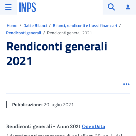
Vai al menu principale
Vai al contenuto principale
Vai al pie' di pagina
INPS ()
Ac
Apri cerca
Ti trovi in:
Home
Dati e Bilanci
Bilanci, rendiconti e flussi finanziari
Rendiconti generali
Rendiconti generali 2021
Rendiconti generali
2021
Men
Pubblicazione:
20 luglio 2021
Rendiconti generali - Anno 2021
OpenData
Adempimenti trasparenza di cui all'art. 29, co. 1, del