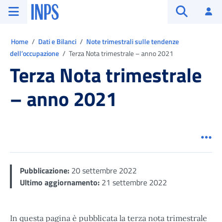
Vai al menu principale
Vai al contenuto principale
Vai al pie' di pagina
INPS ()
Ac
Apri cerca
Ti trovi in:
Home
Dati e Bilanci
Note trimestrali sulle tendenze
dell’occupazione
Terza Nota trimestrale – anno 2021
Terza Nota trimestrale
– anno 2021
Men
Pubblicazione:
20 settembre 2022
Ultimo aggiornamento:
21 settembre 2022
In questa pagina è pubblicata la terza nota trimestrale