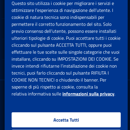
Questo sito utilizza i cookie per migliorare i servizi e
Sedi e Contatti
ottimizzare l’esperienza di navigazione dell’utente. I
Ap
cookie di natura tecnica sono indispensabili per
permettere il corretto funzionamento del sito. Solo
Software
previo consenso dell’utente, possono essere installati
Ap
ulteriori tipologie di cookie. Puoi accettare tutti i cookie
cliccando sul pulsante ACCETTA TUTTI, oppure puoi
Note Legali
effettuare le tue scelte sulle singole categorie che vuoi
Ap
installare, cliccando su IMPOSTAZIONI DEI COOKIE. Se
invece intendi rifiutarne l’installazione dei cookie non
App mobile
Ap
tecnici, puoi farlo cliccando sul pulsante RIFIUTA I
COOKIE NON TECNICI o chiudendo il banner. Per
saperne di più rispetto ai cookie, consulta la
Sede Legale
: Via Ciro il Grande, 21
relativa informativa sulle
informazioni sulla privacy
.
00144 Roma
P.IVA 02121151001
Accetta Tutti