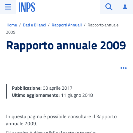
Vai al menu principale
Vai al contenuto principale
Vai al pie' di pagina
INPS ()
Ac
Apri cerca
Ti trovi in:
Home
Dati e Bilanci
Rapporti Annuali
Rapporto annuale
2009
Rapporto annuale 2009
Men
Pubblicazione:
03 aprile 2017
Ultimo aggiornamento:
11 giugno 2018
In questa pagina è possibile consultare il Rapporto
annuale 2009.
Di seguito è disponibile il testo integrale: