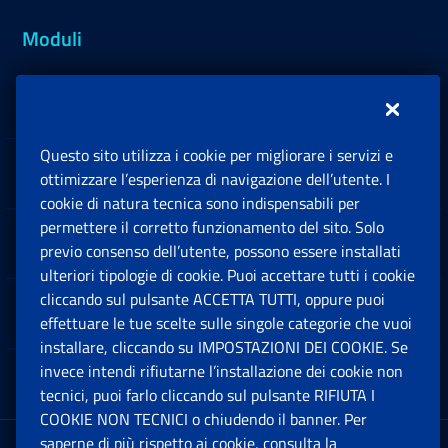
Moduli
Inps.design
Questo sito utilizza i cookie per migliorare i servizi e
Sedi e Contatti
ottimizzare l’esperienza di navigazione dell’utente. I
Ap
cookie di natura tecnica sono indispensabili per
permettere il corretto funzionamento del sito. Solo
Software
previo consenso dell’utente, possono essere installati
Ap
ulteriori tipologie di cookie. Puoi accettare tutti i cookie
cliccando sul pulsante ACCETTA TUTTI, oppure puoi
Note Legali
effettuare le tue scelte sulle singole categorie che vuoi
Ap
installare, cliccando su IMPOSTAZIONI DEI COOKIE. Se
invece intendi rifiutarne l’installazione dei cookie non
App mobile
Ap
tecnici, puoi farlo cliccando sul pulsante RIFIUTA I
COOKIE NON TECNICI o chiudendo il banner. Per
saperne di più rispetto ai cookie, consulta la