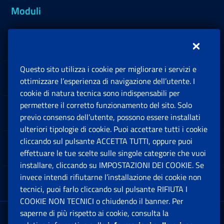
Moduli
Inps.design
Questo sito utilizza i cookie per migliorare i servizi e
Sedi e Contatti
ottimizzare l’esperienza di navigazione dell’utente. I
Ap
cookie di natura tecnica sono indispensabili per
permettere il corretto funzionamento del sito. Solo
Software
previo consenso dell’utente, possono essere installati
Ap
ulteriori tipologie di cookie. Puoi accettare tutti i cookie
cliccando sul pulsante ACCETTA TUTTI, oppure puoi
Note Legali
effettuare le tue scelte sulle singole categorie che vuoi
Ap
installare, cliccando su IMPOSTAZIONI DEI COOKIE. Se
invece intendi rifiutarne l’installazione dei cookie non
App mobile
Ap
tecnici, puoi farlo cliccando sul pulsante RIFIUTA I
COOKIE NON TECNICI o chiudendo il banner. Per
saperne di più rispetto ai cookie, consulta la
Sede Legale
: Via Ciro il Grande, 21