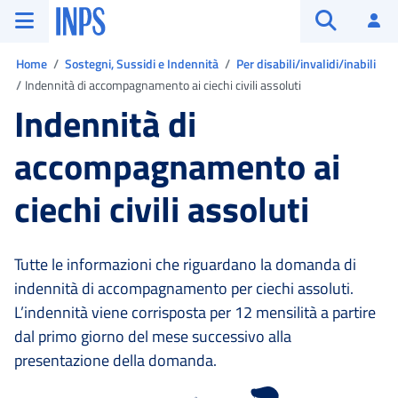
Vai al menu principale
Vai al contenuto principale
Vai al pie' di pagina
INPS ()
Ac
Apri cerca
Ti trovi in:
Home
Sostegni, Sussidi e Indennità
Per disabili/invalidi/inabili
Indennità di accompagnamento ai ciechi civili assoluti
Indennità di
accompagnamento ai
ciechi civili assoluti
Tutte le informazioni che riguardano la domanda di
indennità di accompagnamento per ciechi assoluti.
L’indennità viene corrisposta per 12 mensilità a partire
dal primo giorno del mese successivo alla
presentazione della domanda.