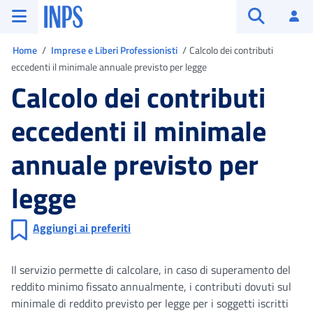
Vai al menu principale
Vai al contenuto principale
Vai al pie' di pagina
INPS ()
Ac
Apri cerca
Ti trovi in
Home
Imprese e Liberi Professionisti
Calcolo dei contributi
eccedenti il minimale annuale previsto per legge
Calcolo dei contributi
eccedenti il minimale
annuale previsto per
legge
Aggiungi ai preferiti
Il servizio permette di calcolare, in caso di superamento del
reddito minimo fissato annualmente, i contributi dovuti sul
minimale di reddito previsto per legge per i soggetti iscritti