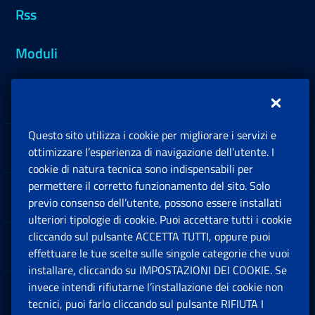
Rss
Moduli
Inps.design
Questo sito utilizza i cookie per migliorare i servizi e
Sedi e Contatti
ottimizzare l’esperienza di navigazione dell’utente. I
Ap
cookie di natura tecnica sono indispensabili per
permettere il corretto funzionamento del sito. Solo
Software
previo consenso dell’utente, possono essere installati
Ap
ulteriori tipologie di cookie. Puoi accettare tutti i cookie
cliccando sul pulsante ACCETTA TUTTI, oppure puoi
Note Legali
effettuare le tue scelte sulle singole categorie che vuoi
Ap
installare, cliccando su IMPOSTAZIONI DEI COOKIE. Se
invece intendi rifiutarne l’installazione dei cookie non
App mobile
Ap
tecnici, puoi farlo cliccando sul pulsante RIFIUTA I