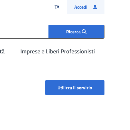
Lingua italiana
ITA
Accedi
Ricerca
tà
Imprese e Liberi Professionisti
Portale aziende, co
Utilizza il servizio