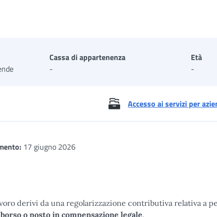
Cassa di appartenenza
Età
ende
-
-
Accesso ai servizi per azi
mento:
17 giugno 2026
lavoro derivi da una regolarizzazione contributiva relativa a p
borso o posto in compensazione legale
.