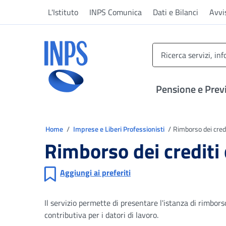
Vai al menu principale
Vai al contenuto principale
Vai al pie' di pagina
L'Istituto
INPS Comunica
Dati e Bilanci
Avvi
INPS ()
Pensione e Prev
Ti trovi in
Home
Imprese e Liberi Professionisti
Rimborso dei credi
Rimborso dei crediti 
Aggiungi ai preferiti
Il servizio permette di presentare l'istanza di rimbor
contributiva per i datori di lavoro.