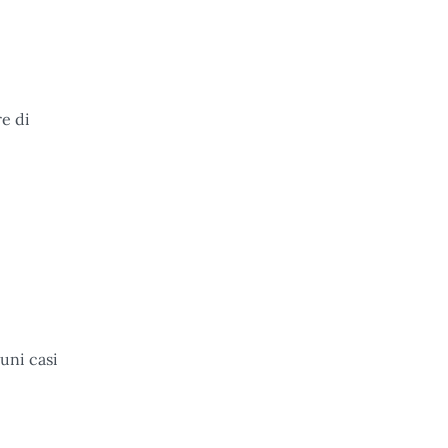
re di
cuni casi