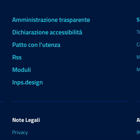
Amministrazione trasparente
S
Dichiarazione accessibilità
T
Patto con l'utenza
C
Rss
M
Moduli
M
Inps.design
Note Legali
A
Privacy
I