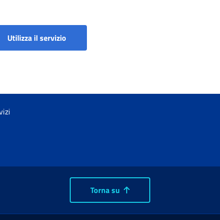
Portale aziende, consulenti e associazioni di 
Utilizza il servizio
vizi
Torna su