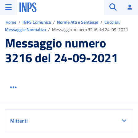
Vai al menu principale
Vai al contenuto principale
Vai al pie' di pagina
INPS ()
Ac
Apri cerca
Ti trovi in:
Home
INPS Comunica
Norme Atti e Sentenze
Circolari,
Messaggi e Normativa
Messaggio numero 3216 del 24-09-2021
Messaggio numero
3216 del 24-09-2021
Menu link servizio sezione
Dettaglio
Mittenti