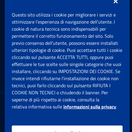
Questo sito utilizza i cookie per migliorare i servizi e
Sedi e Contatti
ottimizzare l’esperienza di navigazione dell’utente. I
Ap
cookie di natura tecnica sono indispensabili per
permettere il corretto funzionamento del sito. Solo
Software
previo consenso dell’utente, possono essere installati
Ap
ulteriori tipologie di cookie. Puoi accettare tutti i cookie
cliccando sul pulsante ACCETTA TUTTI, oppure puoi
Note Legali
effettuare le tue scelte sulle singole categorie che vuoi
Ap
installare, cliccando su IMPOSTAZIONI DEI COOKIE. Se
invece intendi rifiutarne l’installazione dei cookie non
App mobile
Ap
tecnici, puoi farlo cliccando sul pulsante RIFIUTA I
COOKIE NON TECNICI o chiudendo il banner. Per
saperne di più rispetto ai cookie, consulta la
Sede Legale
: Via Ciro il Grande, 21
relativa informativa sulle
informazioni sulla privacy
.
00144 Roma
P.IVA 02121151001