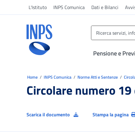
Vai al menu principale
Vai al contenuto principale
Vai al pie' di pagina
L'Istituto
INPS Comunica
Dati e Bilanci
Avvi
INPS ()
Pensione e Prev
Ti trovi in:
Home
INPS Comunica
Norme Atti e Sentenze
Circol
Circolare numero 19
Scarica il documento
Stampa la pagina