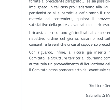
fornite al precedente paragrafo 3, se sia possibi
impugnato. In tal caso provvederanno alla liqu
pensionistico ai superstiti e definiranno il ri
materia del contendere, qualora il provve
satisfattivo della pretesa avanzata con il ricorso.
I ricorsi, che risultano già inoltrati al compe
rispettivo ordine del giorno, saranno restituit
consentire le verifiche di cui al capoverso prece
Con riguardo, infine, ai ricorsi già inseriti
Comitato, le Strutture territoriali dovranno c
autotutela un provvedimento di liquidazione del
il Comitato possa prendere atto dell’eventuale c
Il Direttore Ge
Gabriella Di M