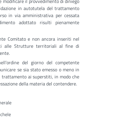
le modificare il provvedimento di diniego
idazione in autotutela del trattamento
corso in via amministrativa per cessata
dimento adottato risulti pienamente
tente Comitato e non ancora inseriti nel
i alle Strutture territoriali al fine di
dente.
 nell’ordine del giorno del competente
omunicare se sia stato emesso o meno in
 trattamento ai superstiti, in modo che
essazione della materia del contendere.
nerale
ichele