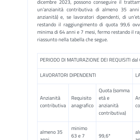
dicembre 2023, possono conseguire il trattam
un’anzianità contributiva di almeno 35 anni (
anzianità) e, se lavoratori dipendenti, di un
restando il raggiungimento di quota 99,6 ovve
minima di 64 anni e 7 mesi, fermo restando il r
riassunto nella tabella che segue.
PERIODO DI MATURAZIONE DEI REQUISITI dal 0
LAVORATORI DIPENDENTI
L
Quota (somma
Anzianità
Requisito
età e
An
contributiva
anagrafico
anzianità
co
contributiva)
minimo
almeno 35
a
63 e 7
99,6*
anni
an