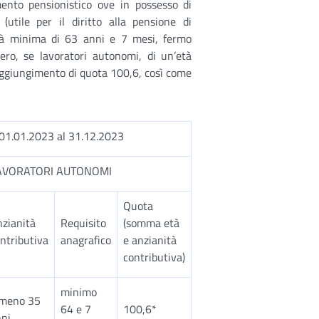
ento pensionistico ove in possesso di
utile per il diritto alla pensione di
’età minima di 63 anni e 7 mesi, fermo
ro, se lavoratori autonomi, di un’età
aggiungimento di quota 100,6, così come
1.01.2023 al 31.12.2023
AVORATORI AUTONOMI
Quota
zianità
Requisito
(somma età
ntributiva
anagrafico
e anzianità
contributiva)
minimo
lmeno 35
64 e 7
100,6*
ni