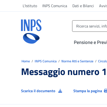
Vai al menu principale
Vai al contenuto principale
Vai al pie' di pagina
L'Istituto
INPS Comunica
Dati e Bilanci
Avvi
INPS ()
Pensione e Prev
Ti trovi in:
Home
INPS Comunica
Norme Atti e Sentenze
Circol
Messaggio numero 1
Scarica il documento
Stampa la pagina