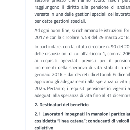
settore privato che hanno svolto lavori par
raggiungono il diritto alla pensione di anzia
versata in una delle gestioni speciali dei lavora
per dette gestioni speciali.
Ad ogni buon fine, si richiamano le istruzioni for
2017 e con la circolare n. 59 del 29 marzo 2018.
In particolare, con la citata circolare n. 90 del 2
delle disposizioni di cui all’articolo 1, comma 206
ai requisiti agevolati previsti per il pens
incrementi della speranza di vita stabiliti a 
gennaio 2016 - dai decreti direttoriali 6 dic
applicano gli adeguamenti alla speranza di vita 
2025. Pertanto, i requisiti pensionistici vigent
adeguati alla speranza di vita fino al 31 dicembr
2. Destinatari del beneficio
2.1 Lavoratori impegnati in mansioni particolar
cosiddetta “linea catena”; conducenti di veicoli
collettivo