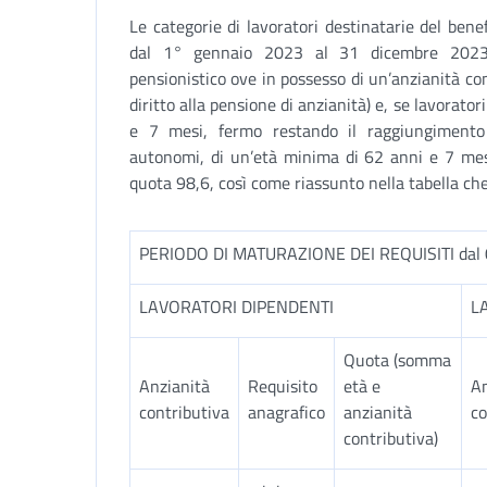
Le categorie di lavoratori destinatarie del bene
dal 1° gennaio 2023 al 31 dicembre 2023,
pensionistico ove in possesso di un’anzianità con
diritto alla pensione di anzianità) e, se lavorato
e 7 mesi, fermo restando il raggiungimento
autonomi, di un’età minima di 62 anni e 7 mes
quota 98,6, così come riassunto nella tabella ch
PERIODO DI MATURAZIONE DEI REQUISITI dal 0
LAVORATORI DIPENDENTI
L
Quota (somma
Anzianità
Requisito
età e
An
contributiva
anagrafico
anzianità
co
contributiva)