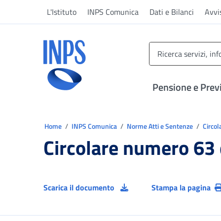
Vai al menu principale
Vai al contenuto principale
Vai al pie' di pagina
L'Istituto
INPS Comunica
Dati e Bilanci
Avvi
INPS ()
Pensione e Prev
Ti trovi in:
Home
INPS Comunica
Norme Atti e Sentenze
Circol
Circolare numero 63
Scarica il documento
Stampa la pagina