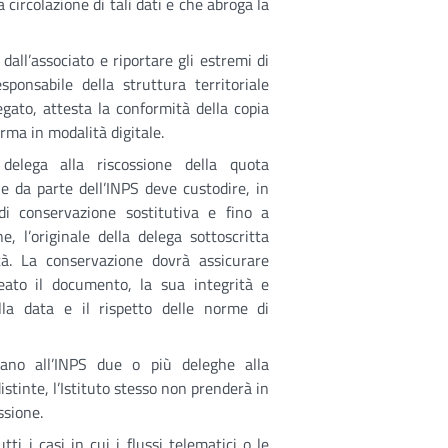
 circolazione di tali dati e che abroga la
all’associato e riportare gli estremi di
ponsabile della struttura territoriale
legato, attesta la conformità della copia
ma in modalità digitale.
 delega alla riscossione della quota
he da parte dell’INPS deve custodire, in
di conservazione sostitutiva e fino a
e, l’originale della delega sottoscritta
tà. La conservazione dovrà assicurare
reato il documento, la sua integrità e
della data e il rispetto delle norme di
ano all’INPS due o più deleghe alla
istinte, l’Istituto stesso non prenderà in
ssione.
i i casi in cui i flussi telematici o le