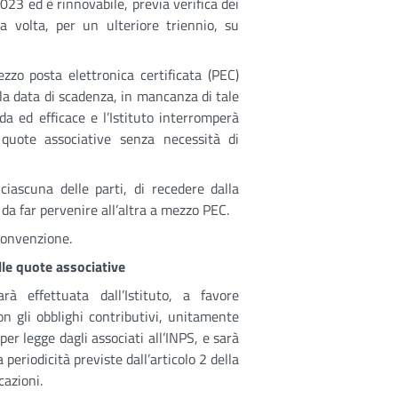
023 ed è rinnovabile, previa verifica dei
la volta, per un ulteriore triennio, su
ezzo posta elettronica certificata (PEC)
la data di scadenza, in mancanza di tale
da ed efficace e l’Istituto interromperà
e quote associative senza necessità di
iascuna delle parti, di recedere dalla
a far pervenire all’altra a mezzo PEC.
 convenzione.
lle quote associative
rà effettuata dall’Istituto, a favore
n gli obblighi contributivi, unitamente
per legge dagli associati all’INPS, e sarà
eriodicità previste dall’articolo 2 della
cazioni.