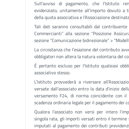
Sull’avviso di pagamento, che l’Istituto re
evidenziato, unitamente all’importo dovuto a tit
della quota associativa e l’Associazione destinata
Tali dati saranno consultabili dal contribuente
Commercianti” alla sezione “Posizione Assicur
sezione “Comunicazione bidirezionale” > “Modelli
La circostanza che l’esazione del contributo av
obbligatori non altera la natura volontaria del co
È pertanto escluso per l’Istituto qualsiasi obb
associativo stesso.
L’Istituto provvederà a riversare all’Associaz
versate dall’associato entro la data d’inizio de
versamento F24, di norma coincidente con il s
scadenza ordinaria legale per il pagamento dei co
Qualora l’associato non versi per intero l’i
singola rata, gli importi versati entro il termin
imputati al pagamento dei contributi previdenzia