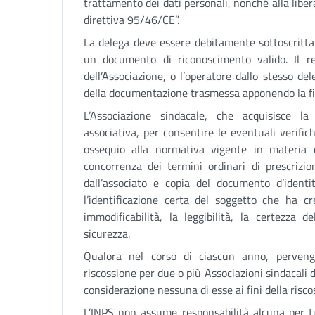
trattamento dei dati personali, nonché alla libera
direttiva 95/46/CE”.
La delega deve essere debitamente sottoscritta d
un documento di riconoscimento valido. Il res
dell’Associazione, o l’operatore dallo stesso de
della documentazione trasmessa apponendo la fir
L’Associazione sindacale, che acquisisce la
associativa, per consentire le eventuali verific
ossequio alla normativa vigente in materia 
concorrenza dei termini ordinari di prescrizion
dall’associato e copia del documento d’identi
l’identificazione certa del soggetto che ha c
immodificabilità, la leggibilità, la certezza 
sicurezza.
Qualora nel corso di ciascun anno, perveng
riscossione per due o più Associazioni sindacali d
considerazione nessuna di esse ai fini della risco
L’INPS non assume responsabilità alcuna per tutt