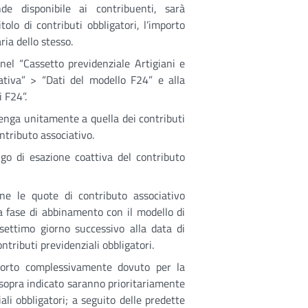
nde disponibile ai contribuenti, sarà
olo di contributi obbligatori, l’importo
ria dello stesso.
 nel “Cassetto previdenziale Artigiani e
ativa” > “Dati del modello F24” e alla
 F24”.
venga unitamente a quella dei contributi
ntributo associativo.
ligo di esazione coattiva del contributo
ione le quote di contributo associativo
lla fase di abbinamento con il modello di
ettimo giorno successivo alla data di
ntributi previdenziali obbligatori.
mporto complessivamente dovuto per la
e sopra indicato saranno prioritariamente
li obbligatori; a seguito delle predette