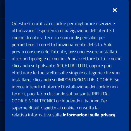
Inps.design
Questo sito utilizza i cookie per migliorare i servizi e
Sedi e Contatti
ottimizzare l’esperienza di navigazione dell’utente. I
Ap
cookie di natura tecnica sono indispensabili per
permettere il corretto funzionamento del sito. Solo
Software
previo consenso dell’utente, possono essere installati
Ap
ulteriori tipologie di cookie. Puoi accettare tutti i cookie
cliccando sul pulsante ACCETTA TUTTI, oppure puoi
Note Legali
effettuare le tue scelte sulle singole categorie che vuoi
Ap
installare, cliccando su IMPOSTAZIONI DEI COOKIE. Se
invece intendi rifiutarne l’installazione dei cookie non
App mobile
Ap
tecnici, puoi farlo cliccando sul pulsante RIFIUTA I
COOKIE NON TECNICI o chiudendo il banner. Per
saperne di più rispetto ai cookie, consulta la
Sede Legale
: Via Ciro il Grande, 21
relativa informativa sulle
informazioni sulla privacy
.
00144 Roma
P.IVA 02121151001