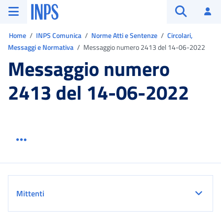
Vai al menu principale
Vai al contenuto principale
Vai al pie' di pagina
INPS ()
Ac
Apri cerca
Ti trovi in:
Home
INPS Comunica
Norme Atti e Sentenze
Circolari,
Messaggi e Normativa
Messaggio numero 2413 del 14-06-2022
Messaggio numero
2413 del 14-06-2022
Menu link servizio sezione
Dettaglio
Mittenti