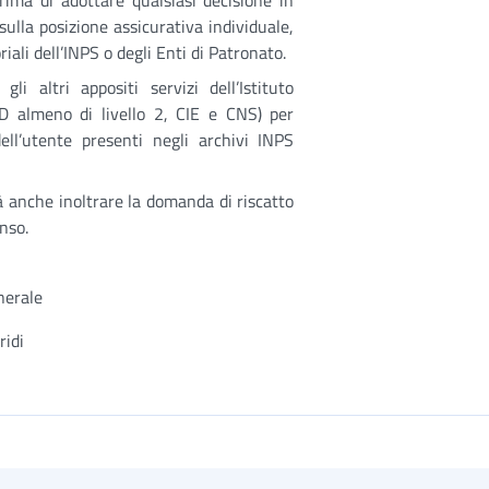
rima di adottare qualsiasi decisione in
sulla posizione assicurativa individuale,
iali dell’INPS o degli Enti di Patronato.
gli altri appositi servizi dell’Istituto
PID almeno di livello 2, CIE e CNS) per
ell’utente presenti negli archivi INPS
à anche inoltrare la domanda di riscatto
enso.
nerale
ridi