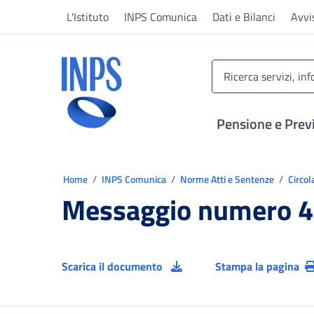
Vai al menu principale
Vai al contenuto principale
Vai al pie' di pagina
L'Istituto
INPS Comunica
Dati e Bilanci
Avvi
INPS ()
Pensione e Prev
Ti trovi in:
Home
INPS Comunica
Norme Atti e Sentenze
Circol
Messaggio numero 4
Scarica il documento
Stampa la pagina