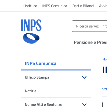
Vai al menu principale
Vai al contenuto principale
Vai al pie' di pagina
L'Istituto
INPS Comunica
Dati e Bilanci
Avvi
INPS ()
Pensione e Prev
Ti 
H
INPS Comunica
I
Ufficio Stampa
Apri sottomenu
St
Notizie
Norme Atti e Sentenze