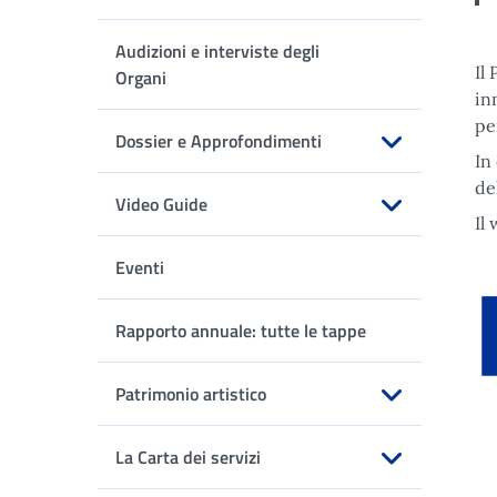
Apri sottomenu
Audizioni e interviste degli
Il
Organi
in
pe
Dossier e Approfondimenti
In
Apri sottomenu
de
Video Guide
Il
Apri sottomenu
Eventi
Fi
Rapporto annuale: tutte le tappe
Patrimonio artistico
Apri sottomenu
La Carta dei servizi
Apri sottomenu