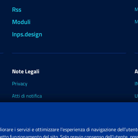
Rss
M
Moduli
M
Inps.design
Note Legali
A
Privacy
I
Atti di notifica
U
Impostazioni dei cookie
I
I
liorare i servizi e ottimizzare l’esperienza di navigazione dell’utent
retto funzionamento del sito. Solo previo consenso dell’utente, poss