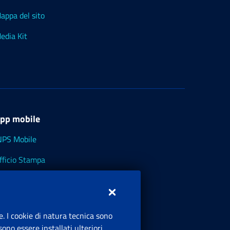
appa del sito
edia Kit
pp mobile
NPS Mobile
fficio Stampa
NPS - Museo Multimediale
NPS Cassetto Artigiani e Commercianti
e. I cookie di natura tecnica sono
ono essere installati ulteriori