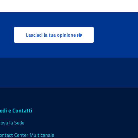
Lasciaci la tua opinione
edi e Contatti
rova la Sede
ontact Center Multicanale