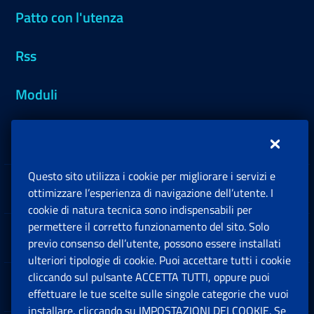
Patto con l'utenza
Rss
Moduli
Inps.design
Questo sito utilizza i cookie per migliorare i servizi e
Sedi e Contatti
ottimizzare l’esperienza di navigazione dell’utente. I
Ap
cookie di natura tecnica sono indispensabili per
permettere il corretto funzionamento del sito. Solo
Software
previo consenso dell’utente, possono essere installati
Ap
ulteriori tipologie di cookie. Puoi accettare tutti i cookie
cliccando sul pulsante ACCETTA TUTTI, oppure puoi
Note Legali
effettuare le tue scelte sulle singole categorie che vuoi
Ap
installare, cliccando su IMPOSTAZIONI DEI COOKIE. Se