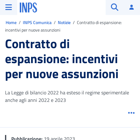
Vai al menu principale
Vai al contenuto principale
Vai al pie' di pagina
INPS ()
Ac
Apri cerca
Ti trovi in:
Home
INPS Comunica
Notizie
Contratto di espansione:
incentivi per nuove assunzioni
Contratto di
espansione: incentivi
per nuove assunzioni
La Legge di bilancio 2022 ha esteso il regime sperimentale
anche agli anni 2022 e 2023
Me
Pubblicazione:
19 aprile 2023