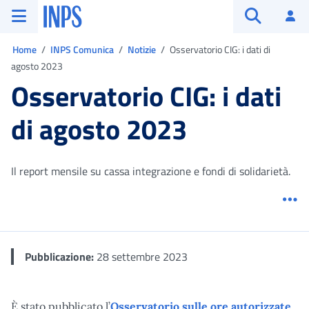
Vai al menu principale
Vai al contenuto principale
Vai al pie' di pagina
INPS ()
Ac
Apri cerca
Ti trovi in:
Home
INPS Comunica
Notizie
Osservatorio CIG: i dati di
agosto 2023
Osservatorio CIG: i dati
di agosto 2023
Il report mensile su cassa integrazione e fondi di solidarietà.
Me
Pubblicazione:
28 settembre 2023
È stato pubblicato l’
Osservatorio sulle ore autorizzate