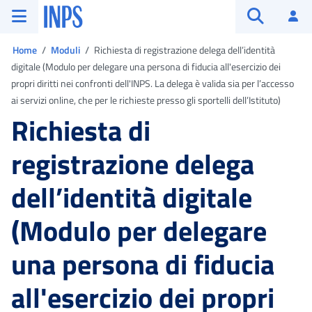
Vai al menu principale
Vai al contenuto principale
Vai al pie' di pagina
INPS ()
Ac
Apri cerca
Ti trovi in:
Home
Moduli
Richiesta di registrazione delega dell’identità
digitale (Modulo per delegare una persona di fiducia all'esercizio dei
propri diritti nei confronti dell'INPS. La delega è valida sia per l’accesso
ai servizi online, che per le richieste presso gli sportelli dell’Istituto)
Richiesta di
registrazione delega
dell’identità digitale
(Modulo per delegare
una persona di fiducia
all'esercizio dei propri