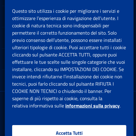
Questo sito utilizza i cookie per migliorare i servizi e
Sedi e Contatti
ottimizzare l’esperienza di navigazione dell’utente. I
Ap
cookie di natura tecnica sono indispensabili per
permettere il corretto funzionamento del sito. Solo
Software
previo consenso dell’utente, possono essere installati
Ap
ulteriori tipologie di cookie. Puoi accettare tutti i cookie
cliccando sul pulsante ACCETTA TUTTI, oppure puoi
Note Legali
effettuare le tue scelte sulle singole categorie che vuoi
Ap
installare, cliccando su IMPOSTAZIONI DEI COOKIE. Se
invece intendi rifiutarne l’installazione dei cookie non
App mobile
Ap
tecnici, puoi farlo cliccando sul pulsante RIFIUTA I
COOKIE NON TECNICI o chiudendo il banner. Per
saperne di più rispetto ai cookie, consulta la
Sede Legale
: Via Ciro il Grande, 21
relativa informativa sulle
informazioni sulla privacy
.
00144 Roma
P.IVA 02121151001
Accetta Tutti