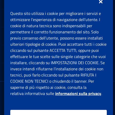
Questo sito utilizza i cookie per migliorare i servizi e
Sedi e Contatti
ottimizzare l’esperienza di navigazione dell’utente. I
Ap
cookie di natura tecnica sono indispensabili per
permettere il corretto funzionamento del sito. Solo
Software
previo consenso dell’utente, possono essere installati
Ap
ulteriori tipologie di cookie. Puoi accettare tutti i cookie
cliccando sul pulsante ACCETTA TUTTI, oppure puoi
Note Legali
effettuare le tue scelte sulle singole categorie che vuoi
Ap
installare, cliccando su IMPOSTAZIONI DEI COOKIE. Se
invece intendi rifiutarne l’installazione dei cookie non
App mobile
Ap
tecnici, puoi farlo cliccando sul pulsante RIFIUTA I
COOKIE NON TECNICI o chiudendo il banner. Per
saperne di più rispetto ai cookie, consulta la
Sede Legale
: Via Ciro il Grande, 21
relativa informativa sulle
informazioni sulla privacy
.
00144 Roma
P.IVA 02121151001