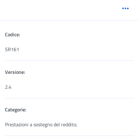
Menu
Codice:
SR161
Versione:
2.4
Categorie:
Prestazioni a sostegno del reddito;