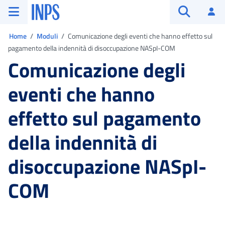
Vai al menu principale
Vai al contenuto principale
Vai al pie' di pagina
INPS ()
Ac
Apri cerca
Ti trovi in:
Home
Moduli
Comunicazione degli eventi che hanno effetto sul
pagamento della indennità di disoccupazione NASpI-COM
Comunicazione degli
eventi che hanno
effetto sul pagamento
della indennità di
disoccupazione NASpI-
COM