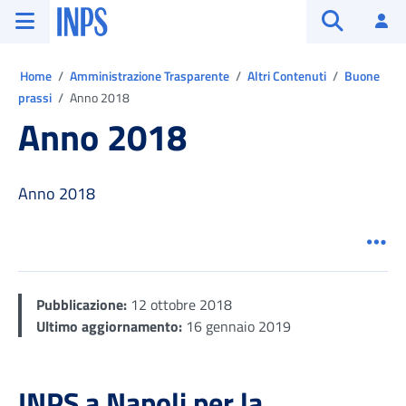
Vai al menu principale
Vai al contenuto principale
Vai al pie' di pagina
INPS ()
Ac
Apri cerca
Ti trovi in:
Home
Amministrazione Trasparente
Altri Contenuti
Buone
prassi
Anno 2018
Anno 2018
Anno 2018
Men
Pubblicazione:
12 ottobre 2018
Ultimo aggiornamento:
16 gennaio 2019
INPS a Napoli per la