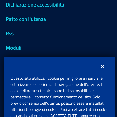
Dichiarazione accessibilità
Patto con l'utenza
Rss
Moduli
Inps.design
Questo sito utilizza i cookie per migliorare i servizi e
Sedi e Contatti
ottimizzare l’esperienza di navigazione dell’utente. I
Ap
cookie di natura tecnica sono indispensabili per
permettere il corretto funzionamento del sito. Solo
Software
previo consenso dell’utente, possono essere installati
Ap
ulteriori tipologie di cookie. Puoi accettare tutti i cookie
cliccando sul pulsante ACCETTA TUTTI, oppure puoi