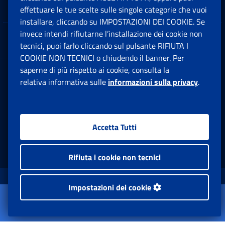
Note Legali
effettuare le tue scelte sulle singole categorie che vuoi
Ap
installare, cliccando su IMPOSTAZIONI DEI COOKIE. Se
invece intendi rifiutarne l’installazione dei cookie non
App mobile
Ap
tecnici, puoi farlo cliccando sul pulsante RIFIUTA I
COOKIE NON TECNICI o chiudendo il banner. Per
saperne di più rispetto ai cookie, consulta la
Sede Legale
: Via Ciro il Grande, 21
relativa informativa sulle
informazioni sulla privacy
.
00144 Roma
P.IVA 02121151001
Accetta Tutti
Facebook: Apre una nuova finestra
Twitter: Apre una nuova finestra
Whatsapp: Apre una nuova fi
Youtube: Apre una nuo
Instagram: Apre
Linkedin:
Rs
Rifiuta i cookie non tecnici
www.inps.gov.it © 1997-2026
Impostazioni dei cookie
Apri il menu
Istituto Nazionale Previdenza Sociale.
Amministrazione Trasparente
Tutti i diritti riservati.