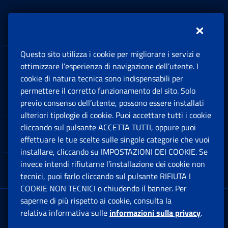
Inps.design
Questo sito utilizza i cookie per migliorare i servizi e
Sedi e Contatti
ottimizzare l’esperienza di navigazione dell’utente. I
Ap
cookie di natura tecnica sono indispensabili per
permettere il corretto funzionamento del sito. Solo
Software
previo consenso dell’utente, possono essere installati
Ap
ulteriori tipologie di cookie. Puoi accettare tutti i cookie
cliccando sul pulsante ACCETTA TUTTI, oppure puoi
Note Legali
effettuare le tue scelte sulle singole categorie che vuoi
Ap
installare, cliccando su IMPOSTAZIONI DEI COOKIE. Se
invece intendi rifiutarne l’installazione dei cookie non
App mobile
Ap
tecnici, puoi farlo cliccando sul pulsante RIFIUTA I
COOKIE NON TECNICI o chiudendo il banner. Per
saperne di più rispetto ai cookie, consulta la
Sede Legale
: Via Ciro il Grande, 21
relativa informativa sulle
informazioni sulla privacy
.
00144 Roma