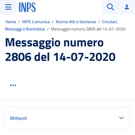
Vai al menu principale
Vai al contenuto principale
Vai al pie' di pagina
INPS ()
Ac
Apri cerca
Ti trovi in:
Home
INPS Comunica
Norme Atti e Sentenze
Circolari,
Messaggi e Normativa
Messaggio numero 2806 del 14-07-2020
Messaggio numero
2806 del 14-07-2020
Menu link servizio sezione
Dettaglio
Mittenti