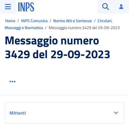
Vai al menu principale
Vai al contenuto principale
Vai al pie' di pagina
INPS ()
Ac
Apri cerca
Ti trovi in:
Home
INPS Comunica
Norme Atti e Sentenze
Circolari,
Messaggi e Normativa
Messaggio numero 3429 del 29-09-2023
Messaggio numero
3429 del 29-09-2023
Menu link servizio sezione
Dettaglio
Mittenti