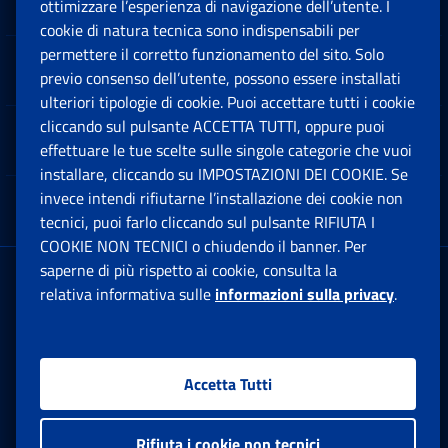
Sedi e Contatti
ottimizzare l’esperienza di navigazione dell’utente. I
Ap
cookie di natura tecnica sono indispensabili per
permettere il corretto funzionamento del sito. Solo
Software
previo consenso dell’utente, possono essere installati
Ap
ulteriori tipologie di cookie. Puoi accettare tutti i cookie
cliccando sul pulsante ACCETTA TUTTI, oppure puoi
Note Legali
effettuare le tue scelte sulle singole categorie che vuoi
Ap
installare, cliccando su IMPOSTAZIONI DEI COOKIE. Se
invece intendi rifiutarne l’installazione dei cookie non
App mobile
Ap
tecnici, puoi farlo cliccando sul pulsante RIFIUTA I
COOKIE NON TECNICI o chiudendo il banner. Per
saperne di più rispetto ai cookie, consulta la
Sede Legale
: Via Ciro il Grande, 21
relativa informativa sulle
informazioni sulla privacy
.
00144 Roma
P.IVA 02121151001
Accetta Tutti
Facebook: Apre una nuova finestra
Twitter: Apre una nuova finestra
Whatsapp: Apre una nuova fi
Youtube: Apre una nuo
Instagram: Apre
Linkedin:
Rs
Rifiuta i cookie non tecnici