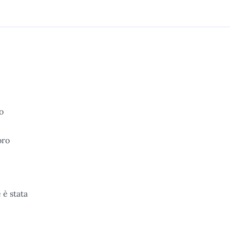
o
oro
 è stata