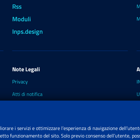
Rss
M
Moduli
M
Inps.design
Note Legali
A
Privacy
I
Atti di notifica
U
Impostazioni dei cookie
I
I
liorare i servizi e ottimizzare l’esperienza di navigazione dell’utent
retto funzionamento del sito. Solo previo consenso dell’utente, poss