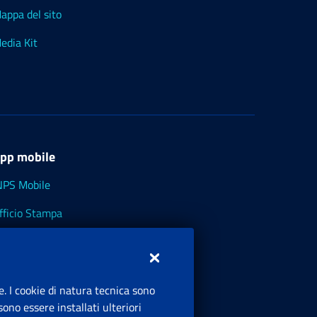
appa del sito
edia Kit
pp mobile
NPS Mobile
fficio Stampa
NPS - Museo Multimediale
NPS Cassetto Artigiani e Commercianti
e. I cookie di natura tecnica sono
ono essere installati ulteriori