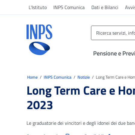
Vai al menu principale
Vai al contenuto principale
Vai al pie' di pagina
L'Istituto
INPS Comunica
Dati e Bilanci
Avvi
INPS ()
Pensione e Prev
Ti trovi in:
Home
INPS Comunica
Notizie
Long Term Care e Home
Long Term Care e Hom
2023
Le graduatorie dei vincitori e degli idonei dei due ban