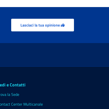
Lasciaci la tua opinione
edi e Contatti
rova la Sede
ontact Center Multicanale