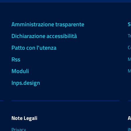
Amministrazione trasparente
S
Dichiarazione accessibilità
T
Patto con l'utenza
C
Rss
M
Moduli
M
Inps.design
Note Legali
A
Privacy
I