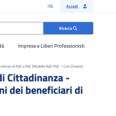
Lingua italiana
ITA
Accedi
Ricerca
tà
Imprese e Liberi Professionisti
 beneficiari di RdC e PdC (Modello RdC/PdC – Com Esteso)
i Cittadinanza -
i dei beneficiari di