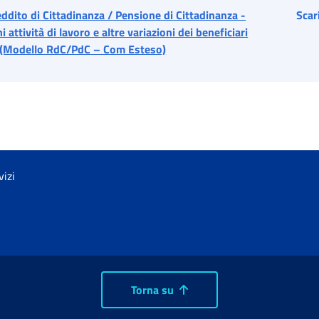
dito di Cittadinanza / Pensione di Cittadinanza -
Scar
attività di lavoro e altre variazioni dei beneficiari
 (Modello RdC/PdC – Com Esteso)
vizi
Torna su