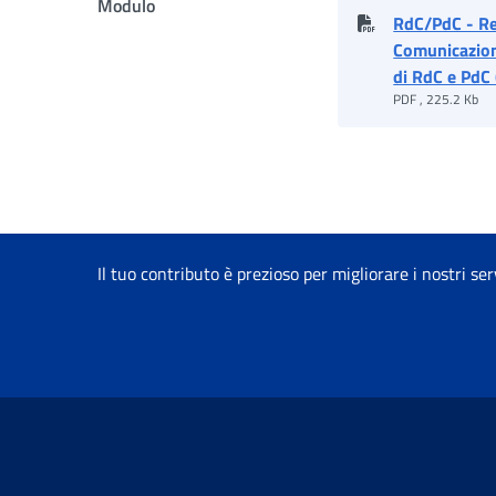
Modulo
RdC/PdC - Red
Comunicazioni 
di RdC e PdC
PDF , 225.2 Kb
Il tuo contributo è prezioso per migliorare i nostri ser