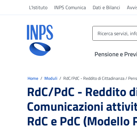
Vai al menu principale
Vai al contenuto principale
Vai al pie' di pagina
L'Istituto
INPS Comunica
Dati e Bilanci
Avvi
INPS ()
Pensione e Prev
Ti trovi in:
Home
Moduli
RdC/PdC - Reddito di Cittadinanza / Pensi
RdC/PdC - Reddito di
Comunicazioni attività
RdC e PdC (Modello 