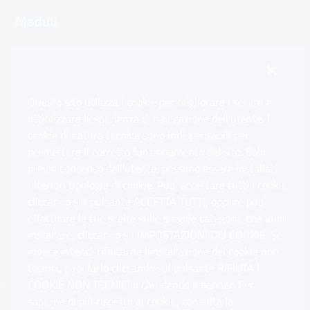
Moduli
Inps.design
Questo sito utilizza i cookie per migliorare i servizi e
Sedi e Contatti
ottimizzare l’esperienza di navigazione dell’utente. I
Ap
cookie di natura tecnica sono indispensabili per
permettere il corretto funzionamento del sito. Solo
Software
previo consenso dell’utente, possono essere installati
Ap
ulteriori tipologie di cookie. Puoi accettare tutti i cookie
cliccando sul pulsante ACCETTA TUTTI, oppure puoi
Note Legali
effettuare le tue scelte sulle singole categorie che vuoi
Ap
installare, cliccando su IMPOSTAZIONI DEI COOKIE. Se
invece intendi rifiutarne l’installazione dei cookie non
App mobile
Ap
tecnici, puoi farlo cliccando sul pulsante RIFIUTA I
COOKIE NON TECNICI o chiudendo il banner. Per
saperne di più rispetto ai cookie, consulta la