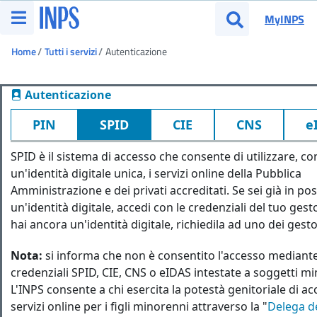
Vai al menu principale
MyINPS
Apri menu
Apri cerca
Ti trovi in:
Home
Tutti i servizi
Autenticazione
Autenticazione
PIN
SPID
CIE
CNS
e
SPID è il sistema di accesso che consente di utilizzare, co
un'identità digitale unica, i servizi online della Pubblica
Amministrazione e dei privati accreditati. Se sei già in po
un'identità digitale, accedi con le credenziali del tuo ges
hai ancora un'identità digitale, richiedila ad uno dei gesto
Nota:
si informa che non è consentito l'accesso mediant
credenziali SPID, CIE, CNS o eIDAS intestate a soggetti m
L'INPS consente a chi esercita la potestà genitoriale di ac
servizi online per i figli minorenni attraverso la "
Delega de