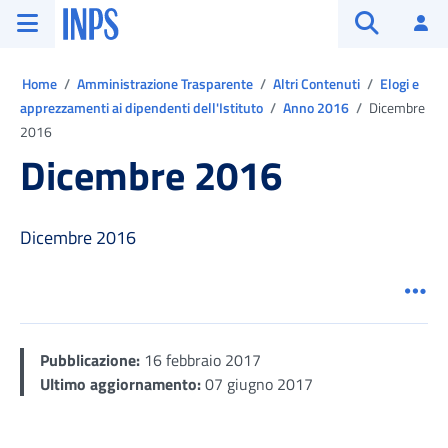
Vai al menu principale
Vai al contenuto principale
Vai al pie' di pagina
INPS ()
Ac
Apri cerca
Ti trovi in:
Home
Amministrazione Trasparente
Altri Contenuti
Elogi e
apprezzamenti ai dipendenti dell'Istituto
Anno 2016
Dicembre
2016
Dicembre 2016
Dicembre 2016
Men
Pubblicazione:
16 febbraio 2017
Ultimo aggiornamento:
07 giugno 2017