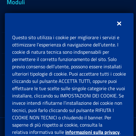
Moduli
Inps.design
Questo sito utilizza i cookie per migliorare i servizi e
Sedi e Contatti
ottimizzare l’esperienza di navigazione dell’utente. I
Ap
cookie di natura tecnica sono indispensabili per
permettere il corretto funzionamento del sito. Solo
Software
previo consenso dell’utente, possono essere installati
Ap
ulteriori tipologie di cookie. Puoi accettare tutti i cookie
cliccando sul pulsante ACCETTA TUTTI, oppure puoi
Note Legali
effettuare le tue scelte sulle singole categorie che vuoi
Ap
installare, cliccando su IMPOSTAZIONI DEI COOKIE. Se
invece intendi rifiutarne l’installazione dei cookie non
App mobile
Ap
tecnici, puoi farlo cliccando sul pulsante RIFIUTA I
COOKIE NON TECNICI o chiudendo il banner. Per
saperne di più rispetto ai cookie, consulta la
Sede Legale
: Via Ciro il Grande, 21
relativa informativa sulle
informazioni sulla privacy
.