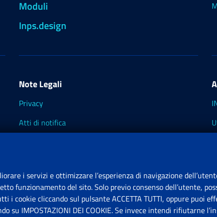
Moduli
M
Inps.design
Note Legali
A
Privacy
I
Atti di notifica
U
Impostazioni dei cookie
I
I
liorare i servizi e ottimizzare l’esperienza di navigazione dell’utent
retto funzionamento del sito. Solo previo consenso dell’utente, poss
tutti i cookie cliccando sul pulsante ACCETTA TUTTI, oppure puoi effe
S
ando su IMPOSTAZIONI DEI COOKIE. Se invece intendi rifiutarne l’ins