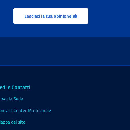
Lasciaci la tua opinione
edi e Contatti
rova la Sede
ontact Center Multicanale
appa del sito