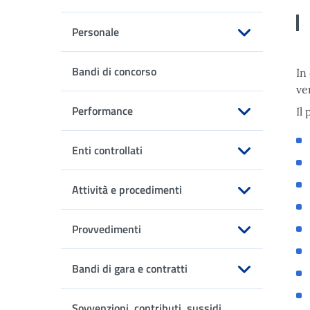
Personale
Apri sottomenu
Bandi di concorso
In
ve
Performance
Il
Apri sottomenu
Enti controllati
Apri sottomenu
Attività e procedimenti
Apri sottomenu
Provvedimenti
Apri sottomenu
Bandi di gara e contratti
Apri sottomenu
Sovvenzioni, contributi, sussidi,