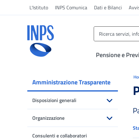
Vai al menu principale
Vai al contenuto principale
Vai al pie' di pagina
L'Istituto
INPS Comunica
Dati e Bilanci
Avvi
INPS ()
Pensione e Prev
Ti 
H
Amministrazione Trasparente
P
Disposizioni generali
P
Apri sottomenu
Organizzazione
St
Apri sottomenu
Consulenti e collaboratori