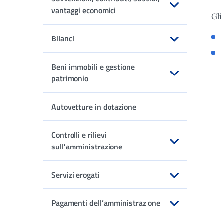
vantaggi economici
Gl
Apri sottomenu
Bilanci
Apri sottomenu
Beni immobili e gestione
patrimonio
Apri sottomenu
Autovetture in dotazione
Controlli e rilievi
sull'amministrazione
Apri sottomenu
Servizi erogati
Apri sottomenu
Pagamenti dell’amministrazione
Apri sottomenu