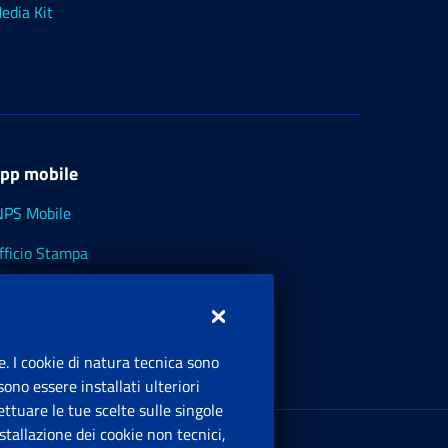
edia Kit
pp mobile
NPS Mobile
fficio Stampa
NPS - Museo Multimediale
NPS Cassetto Artigiani e Commercianti
e. I cookie di natura tecnica sono
ono essere installati ulteriori
ttuare le tue scelte sulle singole
ede Legale
: Via Ciro il Grande, 21
tallazione dei cookie non tecnici,
00144 Roma