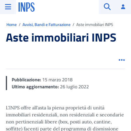
Vai al menu principale
Vai al contenuto principale
Vai al pie' di pagina
INPS ()
Ac
Apri cerca
Ti trovi in:
Home
Avvisi, Bandi e Fatturazione
Aste immobiliari INPS
Aste immobiliari INPS
Men
Pubblicazione:
15 marzo 2018
Ultimo aggiornamento:
26 luglio 2022
L'INPS offre all'asta la piena proprietà di unità
immobiliari residenziali, non residenziali e secondarie
non pertinenziali libere (box, posti auto, cantine,
soffitte) facenti parte del programma di dismissione