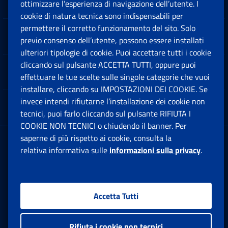
Sedi e Contatti
ottimizzare l’esperienza di navigazione dell’utente. I
Ap
cookie di natura tecnica sono indispensabili per
permettere il corretto funzionamento del sito. Solo
Software
previo consenso dell’utente, possono essere installati
Ap
ulteriori tipologie di cookie. Puoi accettare tutti i cookie
cliccando sul pulsante ACCETTA TUTTI, oppure puoi
Note Legali
effettuare le tue scelte sulle singole categorie che vuoi
Ap
installare, cliccando su IMPOSTAZIONI DEI COOKIE. Se
invece intendi rifiutarne l’installazione dei cookie non
App mobile
Ap
tecnici, puoi farlo cliccando sul pulsante RIFIUTA I
COOKIE NON TECNICI o chiudendo il banner. Per
saperne di più rispetto ai cookie, consulta la
Sede Legale
: Via Ciro il Grande, 21
relativa informativa sulle
informazioni sulla privacy
.
00144 Roma
P.IVA 02121151001
Accetta Tutti
Facebook: Apre una nuova finestra
Twitter: Apre una nuova finestra
Whatsapp: Apre una nuova fi
Youtube: Apre una nuo
Instagram: Apre
Linkedin:
Rs
Rifiuta i cookie non tecnici