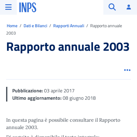
Vai al menu principale
Vai al contenuto principale
Vai al pie' di pagina
INPS ()
Ac
Apri cerca
Ti trovi in:
Home
Dati e Bilanci
Rapporti Annuali
Rapporto annuale
2003
Rapporto annuale 2003
Men
Pubblicazione:
03 aprile 2017
Ultimo aggiornamento:
08 giugno 2018
In questa pagina è possibile consultare il Rapporto
annuale 2003.
Di seguito è disponibile il testo integrale: