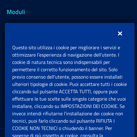
Moduli
Inps.design
Questo sito utilizza i cookie per migliorare i servizi e
Sedi e Contatti
ottimizzare l’esperienza di navigazione dell’utente. I
Ap
cookie di natura tecnica sono indispensabili per
permettere il corretto funzionamento del sito. Solo
Software
previo consenso dell’utente, possono essere installati
Ap
ulteriori tipologie di cookie. Puoi accettare tutti i cookie
cliccando sul pulsante ACCETTA TUTTI, oppure puoi
Note Legali
effettuare le tue scelte sulle singole categorie che vuoi
Ap
installare, cliccando su IMPOSTAZIONI DEI COOKIE. Se
invece intendi rifiutarne l’installazione dei cookie non
App mobile
Ap
tecnici, puoi farlo cliccando sul pulsante RIFIUTA I
COOKIE NON TECNICI o chiudendo il banner. Per
saperne di più rispetto ai cookie, consulta la