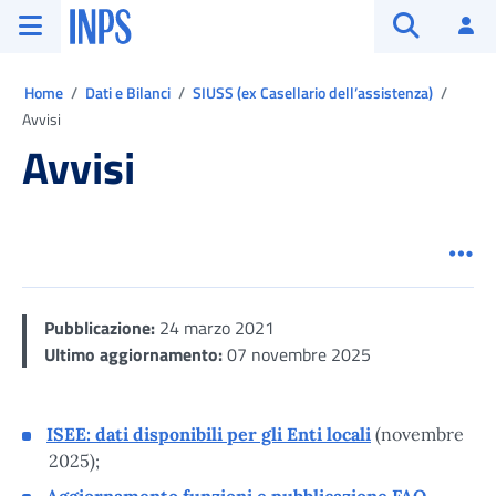
Vai al menu principale
Vai al contenuto principale
Vai al pie' di pagina
INPS ()
Ac
Apri cerca
Ti trovi in:
Home
Dati e Bilanci
SIUSS (ex Casellario dell’assistenza)
Avvisi
Avvisi
Men
Pubblicazione:
24 marzo 2021
Ultimo aggiornamento:
07 novembre 2025
ISEE: dati disponibili per gli Enti locali
(novembre
2025);
Aggiornamento funzioni e pubblicazione FAQ