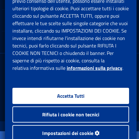
previo consenso dell’utente, possono essere installati
Ap
ulteriori tipologie di cookie. Puoi accettare tutti i cookie
cliccando sul pulsante ACCETTA TUTTI, oppure puoi
Note Legali
effettuare le tue scelte sulle singole categorie che vuoi
Ap
installare, cliccando su IMPOSTAZIONI DEI COOKIE. Se
invece intendi rifiutarne l’installazione dei cookie non
App mobile
Ap
tecnici, puoi farlo cliccando sul pulsante RIFIUTA I
COOKIE NON TECNICI o chiudendo il banner. Per
saperne di più rispetto ai cookie, consulta la
Sede Legale
: Via Ciro il Grande, 21
relativa informativa sulle
informazioni sulla privacy
.
00144 Roma
P.IVA 02121151001
Accetta Tutti
Facebook: Apre una nuova finestra
Twitter: Apre una nuova finestra
Whatsapp: Apre una nuova fi
Youtube: Apre una nuo
Instagram: Apre
Linkedin:
Rs
Rifiuta i cookie non tecnici
www.inps.gov.it © 1997-2026
Impostazioni dei cookie