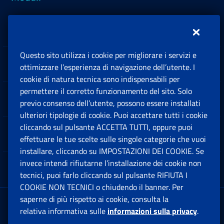
Inps.design
Questo sito utilizza i cookie per migliorare i servizi e
Sedi e Contatti
ottimizzare l’esperienza di navigazione dell’utente. I
Ap
cookie di natura tecnica sono indispensabili per
permettere il corretto funzionamento del sito. Solo
Software
previo consenso dell’utente, possono essere installati
Ap
ulteriori tipologie di cookie. Puoi accettare tutti i cookie
cliccando sul pulsante ACCETTA TUTTI, oppure puoi
Note Legali
effettuare le tue scelte sulle singole categorie che vuoi
Ap
installare, cliccando su IMPOSTAZIONI DEI COOKIE. Se
invece intendi rifiutarne l’installazione dei cookie non
App mobile
Ap
tecnici, puoi farlo cliccando sul pulsante RIFIUTA I
COOKIE NON TECNICI o chiudendo il banner. Per
saperne di più rispetto ai cookie, consulta la
Sede Legale
: Via Ciro il Grande, 21
relativa informativa sulle
informazioni sulla privacy
.
00144 Roma