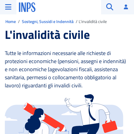
Vai al menu principale
Vai al contenuto principale
Vai al pie' di pagina
INPS ()
Ac
Apri cerca
Ti trovi in:
Home
Sostegni, Sussidi e Indennità
L'invalidità civile
L'invalidità civile
Tutte le informazioni necessarie alle richieste di
protezioni economiche (pensioni, assegni e indennità)
e non economiche (agevolazioni fiscali, assistenza
sanitaria, permessi o collocamento obbligatorio al
lavoro) riguardanti gli invalidi civili.