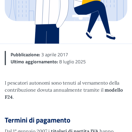
Dettaglio
Pubblicazione:
3 aprile 2017
Ultimo aggiornamento:
8 luglio 2025
I pescatori autonomi sono tenuti al versamento della
contribuzione dovuta annualmente tramite il
modello
F24
.
Termini di pagamento
Dal 1° gennaio 2007 i
titolari di partita IVA
hanno