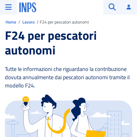
Vai al menu principale
Vai al contenuto principale
Vai al pie' di pagina
INPS ()
Ac
Apri cerca
Ti trovi in:
Home
Lavoro
F24 per pescatori autonomi
F24 per pescatori
autonomi
Tutte le informazioni che riguardano la contribuzione
dovuta annualmente dai pescatori autonomi tramite il
modello F24.