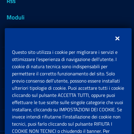
Rss
Moduli
Inps.design
Questo sito utilizza i cookie per migliorare i servizi e
Sedi e Contatti
ottimizzare l’esperienza di navigazione dell’utente. I
Ap
cookie di natura tecnica sono indispensabili per
permettere il corretto funzionamento del sito. Solo
Software
previo consenso dell’utente, possono essere installati
Ap
ulteriori tipologie di cookie. Puoi accettare tutti i cookie
cliccando sul pulsante ACCETTA TUTTI, oppure puoi
Note Legali
effettuare le tue scelte sulle singole categorie che vuoi
Ap
installare, cliccando su IMPOSTAZIONI DEI COOKIE. Se
invece intendi rifiutarne l’installazione dei cookie non
App mobile
Ap
tecnici, puoi farlo cliccando sul pulsante RIFIUTA I
COOKIE NON TECNICI o chiudendo il banner. Per