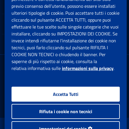
Software
previo consenso dell’utente, possono essere installati
Ap
ulteriori tipologie di cookie. Puoi accettare tutti i cookie
cliccando sul pulsante ACCETTA TUTTI, oppure puoi
Note Legali
effettuare le tue scelte sulle singole categorie che vuoi
Ap
installare, cliccando su IMPOSTAZIONI DEI COOKIE. Se
invece intendi rifiutarne l’installazione dei cookie non
App mobile
Ap
tecnici, puoi farlo cliccando sul pulsante RIFIUTA I
COOKIE NON TECNICI o chiudendo il banner. Per
saperne di più rispetto ai cookie, consulta la
Sede Legale
: Via Ciro il Grande, 21
relativa informativa sulle
informazioni sulla privacy
.
00144 Roma
P.IVA 02121151001
Accetta Tutti
Facebook: Apre una nuova finestra
Twitter: Apre una nuova finestra
Whatsapp: Apre una nuova fi
Youtube: Apre una nuo
Instagram: Apre
Linkedin:
Rs
Rifiuta i cookie non tecnici
www.inps.gov.it © 1997-2026
Impostazioni dei cookie