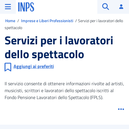
Vai al menu principale
Vai al contenuto principale
Vai al pie' di pagina
INPS ()
Ac
Apri cerca
Ti trovi in
Home
Imprese e Liberi Professionisti
Servizi per i lavoratori dello
spettacolo
Servizi per i lavoratori
dello spettacolo
Aggiungi ai preferiti
Il servizio consente di ottenere informazioni rivolte ad artisti,
musicisti, scrittori e lavoratori dello spettacolo iscritti al
Fondo Pensione Lavoratori dello Spettacolo (FPLS).
Me