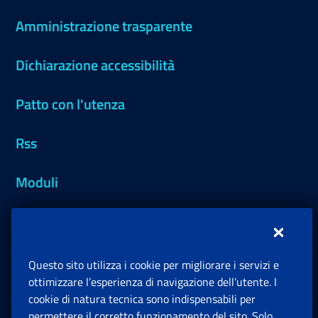
Amministrazione trasparente
Dichiarazione accessibilità
Patto con l'utenza
Rss
Moduli
Inps.design
Questo sito utilizza i cookie per migliorare i servizi e
Sedi e Contatti
ottimizzare l’esperienza di navigazione dell’utente. I
Ap
cookie di natura tecnica sono indispensabili per
permettere il corretto funzionamento del sito. Solo