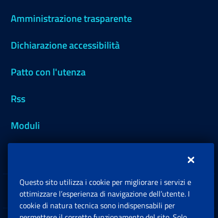
Amministrazione trasparente
Dichiarazione accessibilità
Patto con l'utenza
Rss
Moduli
Inps.design
Questo sito utilizza i cookie per migliorare i servizi e
Sedi e Contatti
ottimizzare l’esperienza di navigazione dell’utente. I
Ap
cookie di natura tecnica sono indispensabili per
permettere il corretto funzionamento del sito. Solo