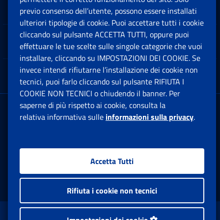
Software
previo consenso dell’utente, possono essere installati
Ap
ulteriori tipologie di cookie. Puoi accettare tutti i cookie
cliccando sul pulsante ACCETTA TUTTI, oppure puoi
Note Legali
effettuare le tue scelte sulle singole categorie che vuoi
Ap
installare, cliccando su IMPOSTAZIONI DEI COOKIE. Se
invece intendi rifiutarne l’installazione dei cookie non
App mobile
Ap
tecnici, puoi farlo cliccando sul pulsante RIFIUTA I
COOKIE NON TECNICI o chiudendo il banner. Per
saperne di più rispetto ai cookie, consulta la
Sede Legale
: Via Ciro il Grande, 21
relativa informativa sulle
informazioni sulla privacy
.
00144 Roma
P.IVA 02121151001
Accetta Tutti
Facebook: Apre una nuova finestra
Twitter: Apre una nuova finestra
Whatsapp: Apre una nuova fi
Youtube: Apre una nuo
Instagram: Apre
Linkedin:
Rs
Rifiuta i cookie non tecnici
www.inps.gov.it © 1997-2026