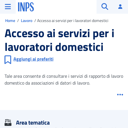
Vai al menu principale
Vai al contenuto principale
Vai al pie' di pagina
INPS ()
Ac
Apri cerca
Ti trovi in
Home
Lavoro
Accesso ai servizi per i lavoratori domestici
Accesso ai servizi per i
lavoratori domestici
Aggiungi ai preferiti
Tale area consente di consultare i servizi di rapporto di lavoro
domestico da associazioni di datori di lavoro.
Me
Area tematica