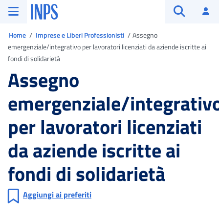
Vai al menu principale
Vai al contenuto principale
Vai al pie' di pagina
INPS ()
Ac
Apri cerca
Ti trovi in
Home
Imprese e Liberi Professionisti
Assegno
emergenziale/integrativo per lavoratori licenziati da aziende iscritte ai
fondi di solidarietà
Assegno
emergenziale/integrativ
per lavoratori licenziati
da aziende iscritte ai
fondi di solidarietà
Aggiungi ai preferiti