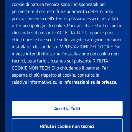
cookie di natura tecnica sono indispensabili per
permettere il corretto funzionamento del sito. Solo
Software
previo consenso dell’utente, possono essere installati
Ap
ulteriori tipologie di cookie. Puoi accettare tutti i cookie
cliccando sul pulsante ACCETTA TUTTI, oppure puoi
Note Legali
effettuare le tue scelte sulle singole categorie che vuoi
Ap
installare, cliccando su IMPOSTAZIONI DEI COOKIE. Se
invece intendi rifiutarne l’installazione dei cookie non
App mobile
Ap
tecnici, puoi farlo cliccando sul pulsante RIFIUTA I
COOKIE NON TECNICI o chiudendo il banner. Per
saperne di più rispetto ai cookie, consulta la
Sede Legale
: Via Ciro il Grande, 21
relativa informativa sulle
informazioni sulla privacy
.
00144 Roma
P.IVA 02121151001
Accetta Tutti
Facebook: Apre una nuova finestra
Twitter: Apre una nuova finestra
Whatsapp: Apre una nuova fi
Youtube: Apre una nuo
Instagram: Apre
Linkedin:
Rs
Rifiuta i cookie non tecnici