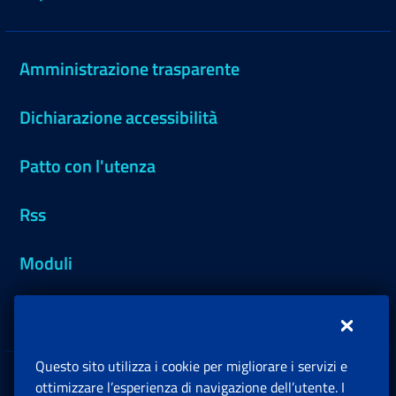
Amministrazione trasparente
Dichiarazione accessibilità
Patto con l'utenza
Rss
Moduli
Inps.design
Questo sito utilizza i cookie per migliorare i servizi e
Sedi e Contatti
ottimizzare l’esperienza di navigazione dell’utente. I
Ap