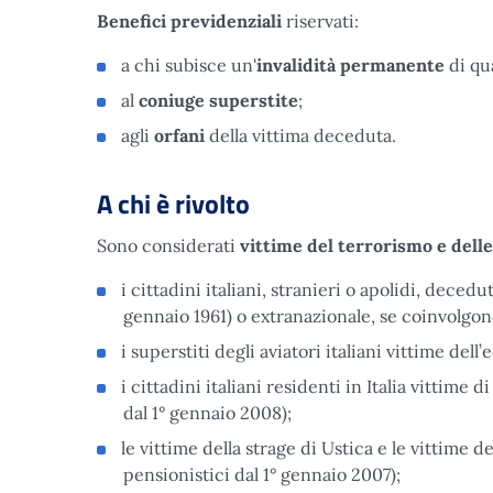
Benefici previdenziali
riservati:
a chi subisce un'
invalidità permanente
di qu
al
coniuge superstite
;
agli
orfani
della vittima deceduta.
A chi è rivolto
Sono considerati
vittime del terrorismo e delle
i cittadini italiani, stranieri o apolidi, decedut
gennaio 1961) o extranazionale, se coinvolgono c
i superstiti degli aviatori italiani vittime del
i cittadini italiani residenti in Italia vittime d
dal 1° gennaio 2008);
le vittime della strage di Ustica e le vittime d
pensionistici dal 1° gennaio 2007);