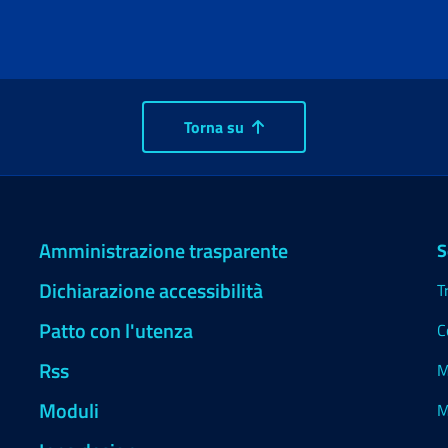
Torna su
Amministrazione trasparente
S
Dichiarazione accessibilità
T
Patto con l'utenza
C
Rss
M
Moduli
M