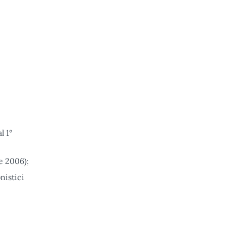
l 1°
le 2006);
onistici