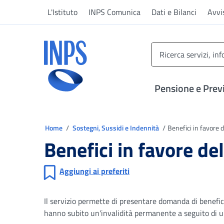
Vai al menu principale
Vai al contenuto principale
Vai al pie' di pagina
L'Istituto
INPS Comunica
Dati e Bilanci
Avvi
INPS ()
Pensione e Prev
Ti trovi in
Home
Sostegni, Sussidi e Indennità
Benefici in favore d
Benefici in favore de
Aggiungi ai preferiti
Il servizio permette di presentare domanda di benefici
hanno subito un'invalidità permanente a seguito di un