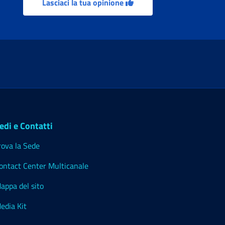
Lasciaci la tua opinione
edi e Contatti
rova la Sede
ontact Center Multicanale
appa del sito
edia Kit