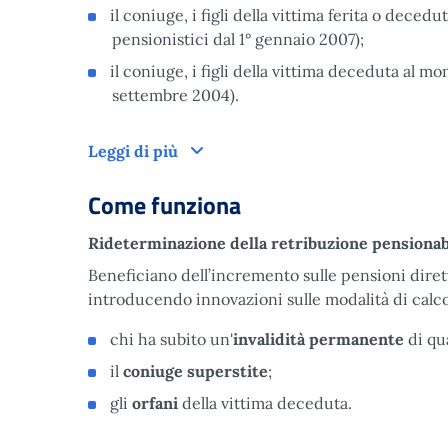
il coniuge, i figli della vittima ferita o decedu
pensionistici dal 1° gennaio 2007);
il coniuge, i figli della vittima deceduta al mo
settembre 2004).
A chi è rivolto
Leggi di più
Come funziona
Rideterminazione della retribuzione pensionab
Beneficiano dell’incremento sulle pensioni diret
introducendo innovazioni sulle modalità di calco
chi ha subito un'
invalidità permanente
di qu
il
coniuge superstite
;
gli
orfani
della vittima deceduta.