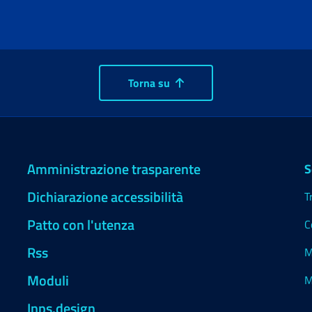
Torna su
Amministrazione trasparente
S
Dichiarazione accessibilità
T
Patto con l'utenza
C
Rss
M
Moduli
M
Inps.design