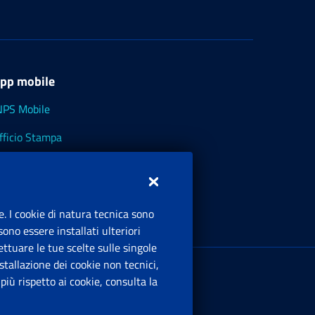
pp mobile
NPS Mobile
fficio Stampa
NPS - Museo Multimediale
NPS Cassetto Artigiani e Commercianti
e. I cookie di natura tecnica sono
ono essere installati ulteriori
ttuare le tue scelte sulle singole
ede Legale
: Via Ciro il Grande, 21
tallazione dei cookie non tecnici,
00144 Roma
iù rispetto ai cookie, consulta la
.IVA 02121151001