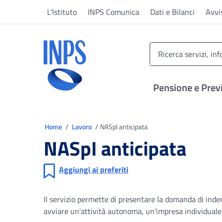
Vai al menu principale
Vai al contenuto principale
Vai al pie' di pagina
L'Istituto
INPS Comunica
Dati e Bilanci
Avvi
INPS ()
Pensione e Prev
Ti trovi in
Home
Lavoro
NASpI anticipata
NASpI anticipata
Aggiungi ai preferiti
Il servizio permette di presentare la domanda di ind
avviare un'attività autonoma, un'impresa individuale 