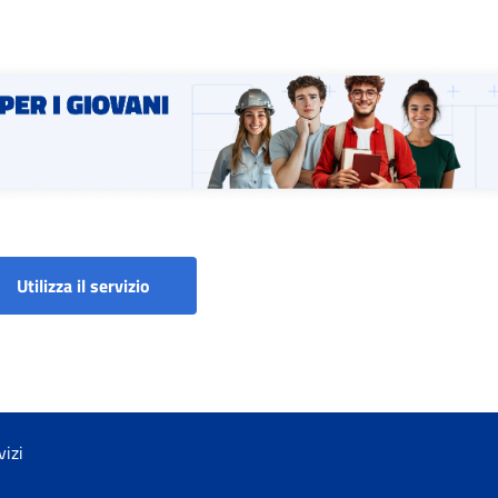
imento
Utilizza il servizio
vizi