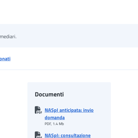
mediari.
onati
Documenti
NASpI anticipata: invio
domanda
PDF, 1.4 Mb
NASpI: consultazione