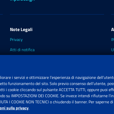
Note Legali
A
Privacy
I
Atti di notifica
U
Impostazioni dei cookie
I
I
liorare i servizi e ottimizzare l’esperienza di navigazione dell’utent
retto funzionamento del sito. Solo previo consenso dell’utente, poss
tutti i cookie cliccando sul pulsante ACCETTA TUTTI, oppure puoi effe
S
ando su IMPOSTAZIONI DEI COOKIE. Se invece intendi rifiutarne l’ins
FIUTA I COOKIE NON TECNICI o chiudendo il banner. Per saperne di p
P
oni sulla privacy
.