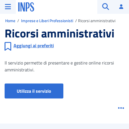
Vai al menu principale
Vai al contenuto principale
Vai al pie' di pagina
INPS ()
Ac
Apri cerca
Ti trovi in
Home
Imprese e Liberi Professionisti
Ricorsi amministrativi
Ricorsi amministrativi
Aggiungi ai preferiti
Il servizio permette di presentare e gestire online ricorsi
amministrativi.
Utilizza il servizio
Me