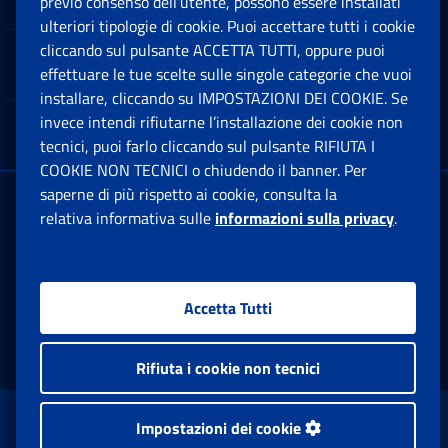
previo consenso dell’utente, possono essere installati
Ap
ulteriori tipologie di cookie. Puoi accettare tutti i cookie
cliccando sul pulsante ACCETTA TUTTI, oppure puoi
Note Legali
effettuare le tue scelte sulle singole categorie che vuoi
Ap
installare, cliccando su IMPOSTAZIONI DEI COOKIE. Se
invece intendi rifiutarne l’installazione dei cookie non
App mobile
Ap
tecnici, puoi farlo cliccando sul pulsante RIFIUTA I
COOKIE NON TECNICI o chiudendo il banner. Per
saperne di più rispetto ai cookie, consulta la
Sede Legale
: Via Ciro il Grande, 21
relativa informativa sulle
informazioni sulla privacy
.
00144 Roma
P.IVA 02121151001
Accetta Tutti
Facebook: Apre una nuova finestra
Twitter: Apre una nuova finestra
Whatsapp: Apre una nuova fi
Youtube: Apre una nuo
Instagram: Apre
Linkedin:
Rs
Rifiuta i cookie non tecnici
www.inps.gov.it © 1997-2026
Impostazioni dei cookie