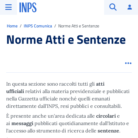
Vai al menu principale
Vai al contenuto principale
Vai al pie' di pagina
INPS ()
Ac
Apri cerca
Ti trovi in:
Home
INPS Comunica
Norme Atti e Sentenze
Norme Atti e Sentenze
Men
In questa sezione sono raccolti tutti gli
atti
ufficiali
relativi alla materia previdenziale e pubblicati
nella Gazzetta ufficiale nonché quelli emanati
direttamente dall'INPS, resi pubblici e consultabili.
È presente anche un'area dedicata alle
circolari
e
ai
messaggi
pubblicati quotidianamente dall'Istituto e
l'accesso allo strumento di ricerca delle
sentenze
.