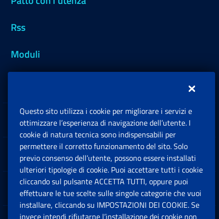
Patto con l'utenza
Rss
Moduli
Inps.design
Questo sito utilizza i cookie per migliorare i servizi e
Sedi e Contatti
ottimizzare l’esperienza di navigazione dell’utente. I
Ap
cookie di natura tecnica sono indispensabili per
permettere il corretto funzionamento del sito. Solo
Software
previo consenso dell’utente, possono essere installati
Ap
ulteriori tipologie di cookie. Puoi accettare tutti i cookie
cliccando sul pulsante ACCETTA TUTTI, oppure puoi
Note Legali
effettuare le tue scelte sulle singole categorie che vuoi
Ap
installare, cliccando su IMPOSTAZIONI DEI COOKIE. Se
invece intendi rifiutarne l’installazione dei cookie non