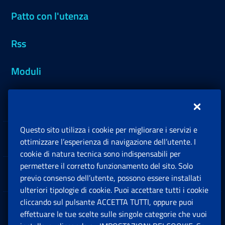
Patto con l'utenza
Rss
Moduli
Inps.design
Questo sito utilizza i cookie per migliorare i servizi e
Sedi e Contatti
ottimizzare l’esperienza di navigazione dell’utente. I
Ap
cookie di natura tecnica sono indispensabili per
permettere il corretto funzionamento del sito. Solo
Software
previo consenso dell’utente, possono essere installati
Ap
ulteriori tipologie di cookie. Puoi accettare tutti i cookie
cliccando sul pulsante ACCETTA TUTTI, oppure puoi
Note Legali
effettuare le tue scelte sulle singole categorie che vuoi
Ap