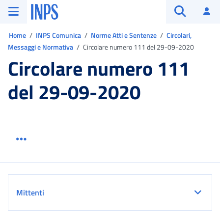
Vai al menu principale
Vai al contenuto principale
Vai al pie' di pagina
INPS ()
Ac
Apri cerca
Ti trovi in:
Home
INPS Comunica
Norme Atti e Sentenze
Circolari,
Messaggi e Normativa
Circolare numero 111 del 29-09-2020
Circolare numero 111
del 29-09-2020
Menu link servizio sezione
Dettaglio
Mittenti